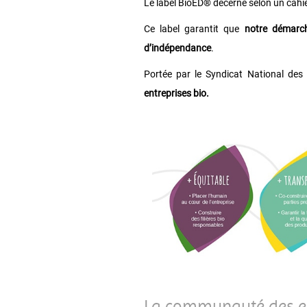
Le label BioED® décerné selon un cahie
Ce label garantit que
notre démarch
d’indépendance
.
Portée par le Syndicat National des 
entreprises bio.
La communauté des en