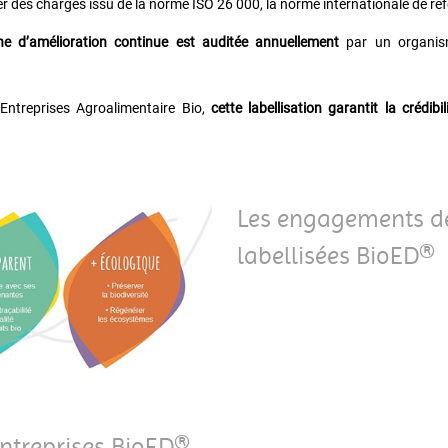
r des charges issu de la norme ISO 26 000, la norme internationale de ré
e d’amélioration continue est auditée annuellement
par un organism
Entreprises Agroalimentaire Bio,
cette labellisation garantit la créd
Les engagements de
labellisées BioED®
treprises BioED
®