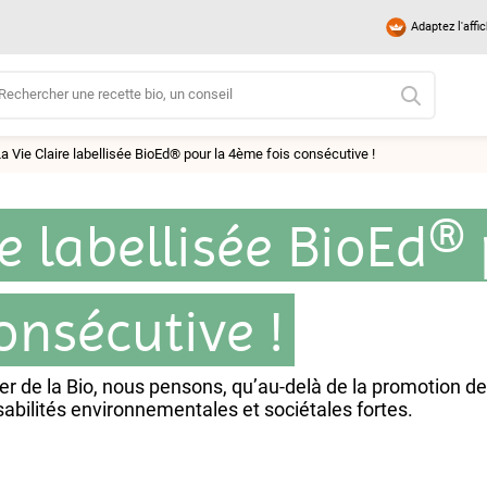
Adaptez l'affi
a Vie Claire labellisée BioEd® pour la 4ème fois consécutive !
re labellisée BioEd®
onsécutive !
r de la Bio, nous pensons, qu’au-delà de la promotion de l’
sabilités environnementales et sociétales fortes.