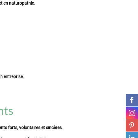
 et en naturopathie
.
n entreprise,
nts
s forts, volontaires et sincères
.