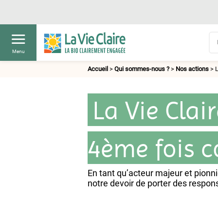
Menu
Accueil
>
Qui sommes-nous ?
>
Nos actions
>
L
La Vie Clai
4ème fois c
En tant qu’acteur majeur et pionnie
notre devoir de porter des respon