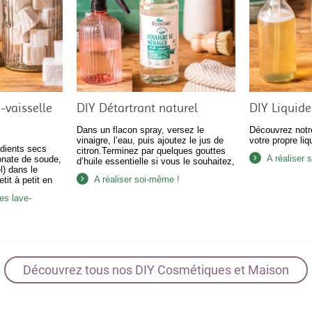
-vaisselle
DIY Détartrant naturel
DIY Liquide
Dans un flacon spray, versez le
Découvrez notre
vinaigre, l’eau, puis ajoutez le jus de
votre propre liq
édients secs
citron.Terminez par quelques gouttes
A réaliser 
bonate de soude,
d’huile essentielle si vous le souhaitez,
l) dans le
puis secouez légèrement pour bien
A réaliser soi-même !
tit à petit en
mélanger. Utilisation : Pulvérisez
llère pour
directement sur les surfaces entartrées
es lave-
mpacte. Tassez
(robinets, carrelage, parois de douche,
à glaçons et
WC).Laissez agir 10 à 15 minutes, puis
bre environ 12h.
frottez avec une éponge ou une…
 les
Découvrez tous nos DIY Cosmétiques et Maison