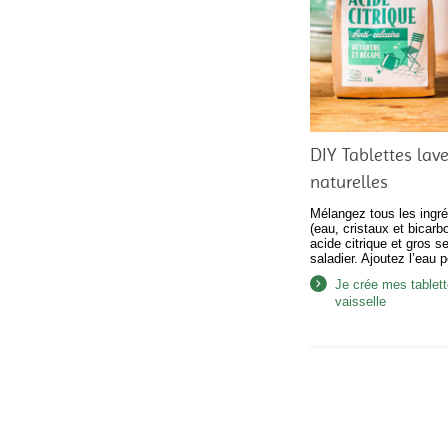
DIY Tablettes lave
naturelles
Mélangez tous les ingr
(eau, cristaux et bicar
acide citrique et gros se
saladier. Ajoutez l’eau pe
mélangeant avec une cui
Je crée mes tablett
obtenir une texture co
vaisselle
le mélange dans le bac 
laissez sécher à l’air li
Le lendemain, démoulez
tablettes…