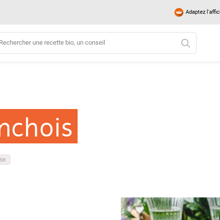
Adaptez l'affi
nchois
se