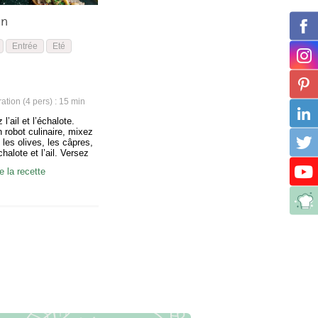
on
Entrée
Eté
tion (4 pers) : 15 min
l’ail et l’échalote.
n robot culinaire, mixez
 les olives, les câpres,
chalote et l’ail. Versez
t le jus de citron, puis
 la recette
sel et de poivre.
persil haché, puis
au pour obtenir une
omogène avec peu…