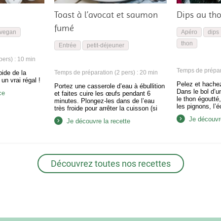
Toast à l’avocat et saumon
Dips au th
fumé
vegan
Apéro
dips
thon
Entrée
petit-déjeuner
ers) : 10 min
Temps de prépara
pide de la
Temps de préparation (2 pers) : 20 min
un vrai régal !
Pelez et hachez 
Portez une casserole d’eau à ébullition
Dans le bol d’u
ce
et faites cuire les œufs pendant 6
le thon égoutté,
minutes. Plongez-les dans de l’eau
les pignons, l’é
très froide pour arrêter la cuisson (si
l’huile d’olive e
vous avez de la glace, c’est mieux).
Je découvre
Je découvre la recette
assaisonnez de 
Coupez l’avocat et le fromage frais en
Saupoudrez de 
fines lamelles. Faites griller le pain des
mixez de nouve
deux côtés dans une poêle ou un grille-
préparation h
pain. Répartissez…
Découvrez toutes nos recettes