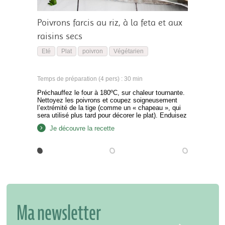
Poivrons farcis au riz, à la feta et aux
raisins secs
Eté
Plat
poivron
Végétarien
Temps de préparation (4 pers) : 30 min
Préchauffez le four à 180ºC, sur chaleur tournante.
Nettoyez les poivrons et coupez soigneusement
l’extrémité de la tige (comme un « chapeau », qui
sera utilisé plus tard pour décorer le plat). Enduisez
les poivrons d’huile d’olive et placez-les sur une
Je découvre la recette
plaque de cuisson « debout », en position verticale.
Faites cuire au four pendant 20 minutes. Pendant
ce…
Ma newsletter