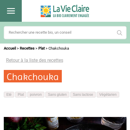
Accueil
>
Recettes
>
Plat
>
Chakchouka
Retour à la liste des recettes
Chakchouka
Eté
Plat
poivron
Sans gluten
Sans lactose
Végétarien