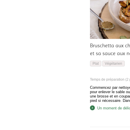
Bruschetta aux 
et sa sauce aux n
Plat
Végétarien
Temps de préparation (2 p
Commencez par nettoyer
pour enlever le sable ou
une brosse et en coupan
pied si nécessaire. Dan
faites chauffer un peu d
Un moment de déli
moyen et hachez fineme
il commence à être doré
champignons et laissez 
pendant quelques minu