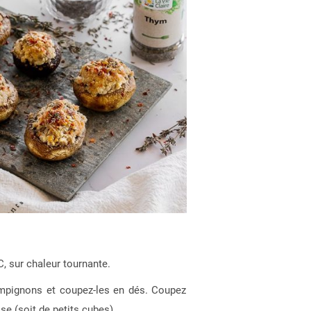
n
C, sur chaleur tournante.
ampignons et coupez-les en dés. Coupez
se (soit de petits cubes).