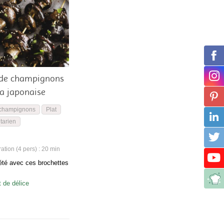
 de champignons
la japonaise
champignons
Plat
tarien
tion (4 pers) : 20 min
été avec ces brochettes
de délice