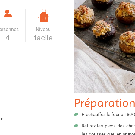
ersonnes
Niveau
4
facile
Préparatio
Préchauffez le four à 180º
re
Retirez les pieds des ch
les gousses d'ail en brunoi