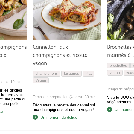
champignons
Cannelloni aux
Brochettes
oix
champignons et ricotta
marinés à 
vegan
brochettes
vegan
végé
champignons
lasagnes
Plat
Vegan
ers) : 10 min
Temps de prépara
 les girolles
 la terre avec
Temps de préparation (4 pers) : 30 min
Vive le BQQ d’
t une partie du
végétariennes !
s une poêle,
Découvrez la recette des cannelloni
’huile à feu
aux champignons et ricotta vegan !
Un moment 
ce
nt l’ail. Quand
, ajoutez les
Un moment de délice
les cuire
tes….