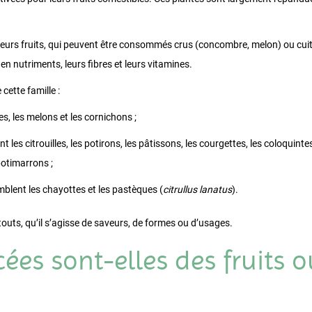
eurs fruits, qui peuvent être consommés crus (concombre, melon) ou cuits (
n nutriments, leurs fibres et leurs vitamines.
ette famille :
s, les melons et les cornichons ;
t les citrouilles, les potirons, les pâtissons, les courgettes, les coloquint
potimarrons ;
blent les chayottes et les pastèques (
citrullus lanatus
).
uts, qu’il s’agisse de saveurs, de formes ou d’usages.
ées sont-elles des fruits 