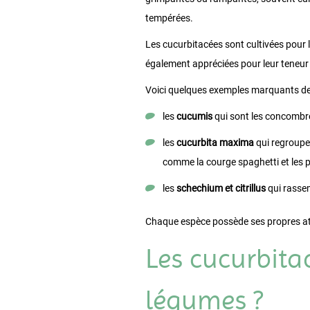
tempérées.
Les cucurbitacées sont cultivées pour l
également appréciées pour leur teneur e
Voici quelques exemples marquants de c
les
cucumis
qui sont les concombre
les
cucurbita maxima
qui regroupen
comme la courge spaghetti et les 
les
schechium et citrillus
qui rassem
Chaque espèce possède ses propres ato
Les cucurbitac
légumes ?