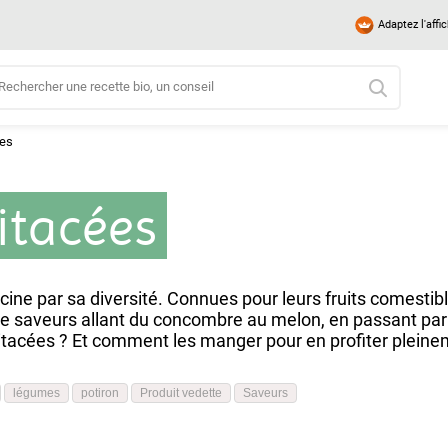
Adaptez l'affi
ées
itacées
cine par sa diversité. Connues pour leurs fruits comesti
e saveurs allant du concombre au melon, en passant par l
itacées ? Et comment les manger pour en profiter pleinem
légumes
potiron
Produit vedette
Saveurs