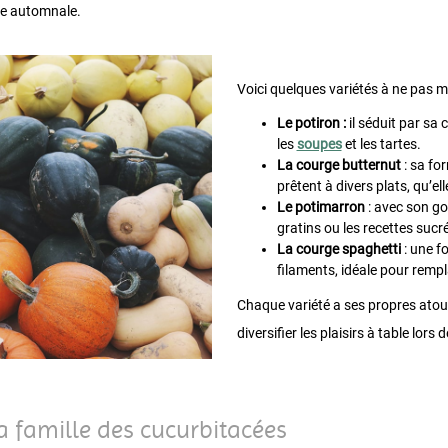
ine automnale.
Voici quelques variétés à ne pas m
Le potiron :
il séduit par sa
les
soupes
et les tartes.
La courge butternut
: sa fo
prêtent à divers plats, qu’ell
Le potimarron
: avec son goû
gratins ou les recettes sucr
La courge spaghetti
: une fo
filaments, idéale pour rempl
Chaque variété a ses propres atout
diversifier les plaisirs à table lors 
la famille des cucurbitacées