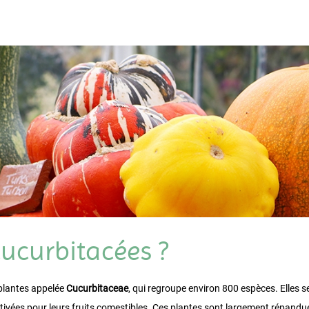
cucurbitacées ?
 plantes appelée
Cucurbitaceae
, qui regroupe environ 800 espèces. Elles s
vées pour leurs fruits comestibles. Ces plantes sont largement répandues