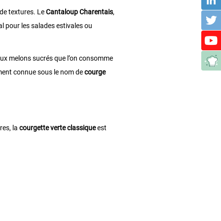
de textures. Le
Cantaloup Charentais
,
l pour les salades estivales ou
t aux melons sucrés que l’on consomme
lement connue sous le nom de
courge
res, la
courgette verte classique
est