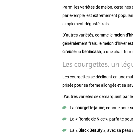
Parmi les variétés de melon, certaines
par exemple, est extrêmement populaire
simplement dégusté frais.
D’autres variétés, comme le
melon d’hi
généralement frais, le melon d’hiver e
cireuse
ou
benincasa
, a une chair ferm
Les courgettes, un lé
Les courgettes se déclinent en une mult
prisée pour sa forme allongée et sa sa
D’autres variétés se démarquent par leu
La
courgette jaune
, connue pour s
La
« Ronde de Nice »,
parfaite pour
La
« Black Beauty »
, avec sa peau 