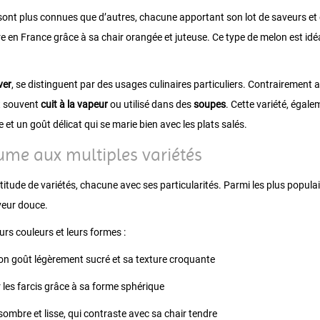
 sont plus connues que d’autres, chacune apportant son lot de saveurs et 
 en France grâce à sa chair orangée et juteuse. Ce type de melon est idéa
ver
, se distinguent par des usages culinaires particuliers. Contrairemen
st souvent
cuit à la vapeur
ou utilisé dans des
soupes
. Cette variété, éga
e et un goût délicat qui se marie bien avec les plats salés.
gume aux multiples variétés
itude de variétés, chacune avec ses particularités. Parmi les plus populai
veur douce.
rs couleurs et leurs formes :
on goût légèrement sucré et sa texture croquante
 les farcis grâce à sa forme sphérique
sombre et lisse, qui contraste avec sa chair tendre