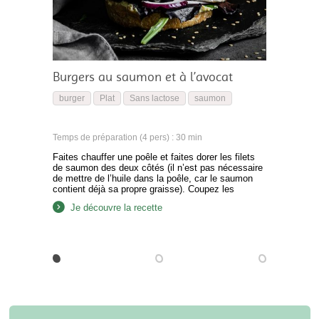
Burgers au saumon et à l’avocat
burger
Plat
Sans lactose
saumon
Temps de préparation (4 pers) : 30 min
Faites chauffer une poêle et faites dorer les filets
de saumon des deux côtés (il n’est pas nécessaire
de mettre de l’huile dans la poêle, car le saumon
contient déjà sa propre graisse). Coupez les
avocats en tranches et l’oignon en rondelles.
Je découvre la recette
Mettez une cuillerée de crème d’artichauts au fond
du pain à burger, puis…