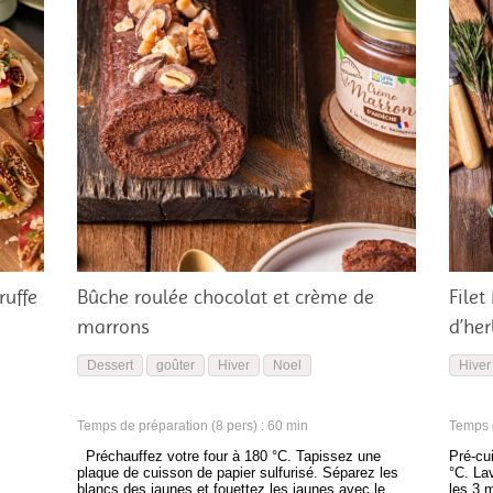
ruffe
Bûche roulée chocolat et crème de
Filet
marrons
d’he
Dessert
goûter
Hiver
Noel
Hiver
Temps de préparation (8 pers) : 60 min
Temps d
Préchauffez votre four à 180 °C. Tapissez une
Pré-cu
plaque de cuisson de papier sulfurisé. Séparez les
°C. La
blancs des jaunes et fouettez les jaunes avec le
les 3 