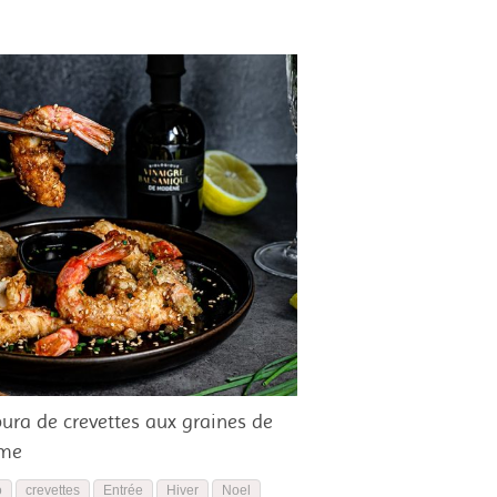
ura de crevettes aux graines de
ame
o
crevettes
Entrée
Hiver
Noel