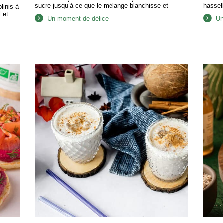
sucre jusqu’à ce que le mélange blanchisse et
hassel
linis à
double de volume. Ajoutez la farine, le cacao et le
les oig
 et
Un moment de délice
Un
sel tamisés, en mélangeant délicatement. Montez
Arrosez
les blancs en neige ferme,…
pour 2