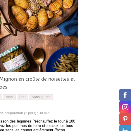
 Mignon en croûte de noisettes et
rbes
Noel
Plat
Sans gluten
e préparation (2 pers) : 30 min
isson des légumes Préchauffez le four à 180
vez les pommes de terre et incisez-les tous
mm sans les couper entièrement (façon