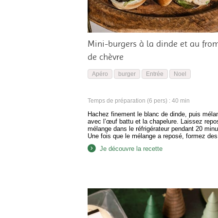
Mini-burgers à la dinde et au fro
de chèvre
Apéro
burger
Entrée
Noel
Temps de préparation (6 pers) : 40 min
Hachez finement le blanc de dinde, puis méla
avec l’œuf battu et la chapelure. Laissez repos
mélange dans le réfrigérateur pendant 20 minu
Une fois que le mélange a reposé, formez des
burgers et faites-les frire dans une poêle des 
Je découvre la recette
côtés jusqu’à ce que la viande soit bien cuite.
Coupez l’oignon en julienne…