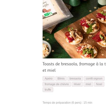
Toasts de bresaola, fromage à la t
et miel
Apéro
Blinis
bresaola
confit oignon
fromage de chèvre
Hiver
miel
Noel
truffe
Temps de préparation (6 pers) : 15 min