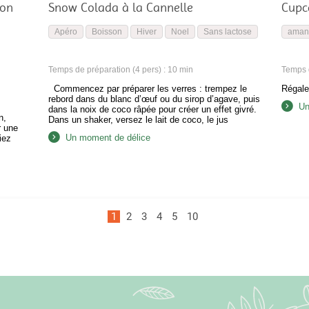
mon
Snow Colada à la Cannelle
Cupc
Apéro
Boisson
Hiver
Noel
Sans lactose
aman
Temps de préparation (4 pers) : 10 min
Temps d
Commencez par préparer les verres : trempez le
Régale
rebord dans du blanc d’œuf ou du sirop d’agave, puis
Un
dans la noix de coco râpée pour créer un effet givré.
n,
Dans un shaker, versez le lait de coco, le jus
r une
d’ananas et une pincée de cannelle. Ajoutez
Un moment de délice
iez
quelques glaçons et secouez énergiquement pendant
au
30 secondes….
sant
1
2
3
4
5
10