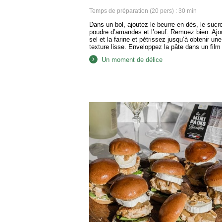
Temps de préparation (20 pers) : 30 min
Dans un bol, ajoutez le beurre en dés, le sucre
poudre d’amandes et l’oeuf. Remuez bien. Ajo
sel et la farine et pétrissez jusqu’à obtenir une
texture lisse. Enveloppez la pâte dans un film
plastique et mettez-la au réfrigérateur jusqu’au
Un moment de délice
lendemain. Puis, divisez la pâte en 20 petites
boules. Roulez-la bien avec vos…