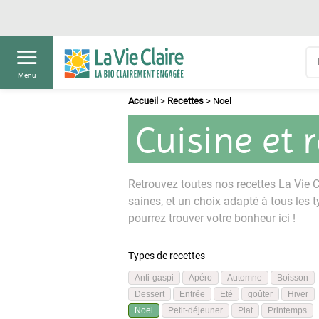
Menu
Accueil
>
Recettes
>
Noel
Cuisine et 
Retrouvez toutes nos recettes La Vie Cl
saines, et un choix adapté à tous les t
pourrez trouver votre bonheur ici !
Types de recettes
Anti-gaspi
Apéro
Automne
Boisson
Dessert
Entrée
Eté
goûter
Hiver
Noel
Petit-déjeuner
Plat
Printemps