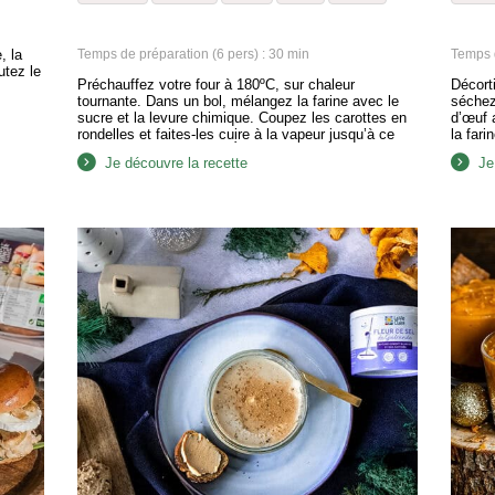
, la
Temps de préparation (6 pers) : 30 min
Temps d
utez le
Préchauffez votre four à 180ºC, sur chaleur
Décort
tournante. Dans un bol, mélangez la farine avec le
séchez
sucre et la levure chimique. Coupez les carottes en
d’œuf a
rondelles et faites-les cuire à la vapeur jusqu’à ce
la far
qu’elles soient tendres. Écrasez-les avec 100 g de
Ajoute
Je découvre la recette
Je
compote de pommes et 25 g d’huile d’olive. Ajoutez
l’huile
la moitié du mélange…
plonge