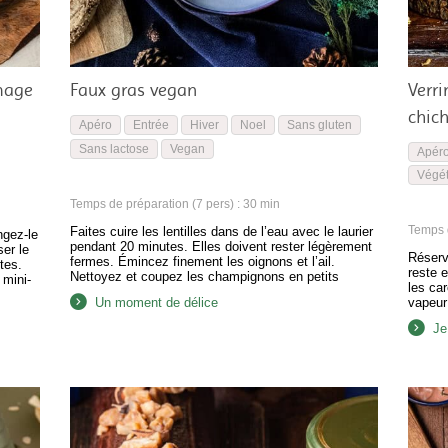
mage
Faux gras vegan
Verri
chich
Apéro
Entrée
Hiver
Noel
Sans gluten
Sans lactose
Vegan
Apér
Végét
Temps de préparation (7 pers) : 30 min
Temps d
Faites cuire les lentilles dans de l’eau avec le laurier
ngez-le
pendant 20 minutes. Elles doivent rester légèrement
er le
Réserv
fermes. Émincez finement les oignons et l’ail.
tes.
reste 
Nettoyez et coupez les champignons en petits
 mini-
les car
morceaux. Dans une poêle, faites revenir les oignons
deux
Un moment de délice
vapeur
et l’ail dans l’huile d’olive jusqu’à ce qu’ils soient
qu’ell
translucides. Ajoutez les champignons et laissez
Je
dépendr
cuire…
la car