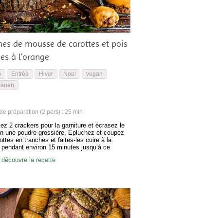
nes de mousse de carottes et pois
es à l’orange
o
Entrée
Hiver
Noel
vegan
arien
e préparation (2 pers) : 25 min
ez 2 crackers pour la garniture et écrasez le
en une poudre grossière. Épluchez et coupez
ottes en tranches et faites-les cuire à la
 pendant environ 15 minutes jusqu’à ce
es soient tendres (le temps de cuisson
 découvre la recette
a de la taille et de l’épaisseur de la coupe de
otte). Pressez le…