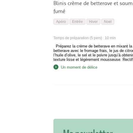
Blinis crème de betterave et sau
fumé
Apéro
Entrée
Hiver
Noel
Temps de préparation (5 pers) : 10 min
Préparez la crème de betterave en mixant la
betterave avec le fromage frais, le jus de citro
l’huile d’olive, le sel et le poivre jusqu’à obteni
texture lisse et légèrement mousseuse. Rectif
l’assaisonnement selon votre goût. Réservez 
Un moment de délice
frais. Torréfiez les pignons de cèdre en les fai
dorer à sec dans une poêle…