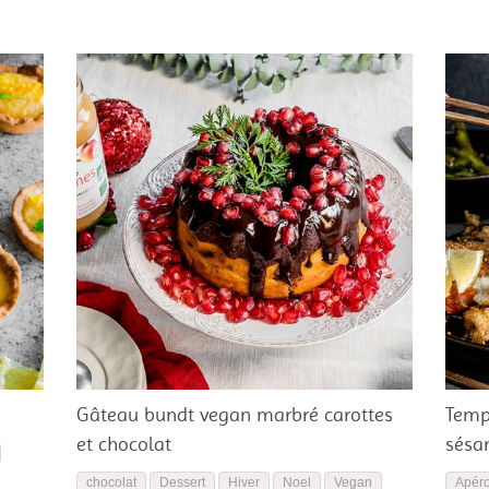
Gâteau bundt vegan marbré carottes
Temp
et chocolat
sés
chocolat
Dessert
Hiver
Noel
Vegan
Apér