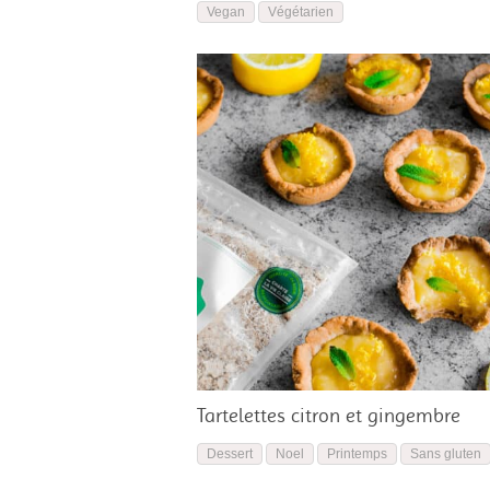
Vegan
Végétarien
Tartelettes citron et gingembre
Dessert
Noel
Printemps
Sans gluten