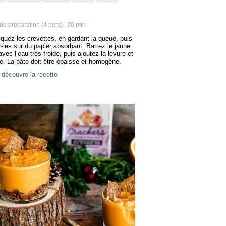
e préparation (4 pers) : 30 min
iquez les crevettes, en gardant la queue, puis
-les sur du papier absorbant. Battez le jaune
vec l’eau très froide, puis ajoutez la levure et
ine. La pâte doit être épaisse et homogène.
z les graines de sésame grillées. Chauffez de
 découvre la recette
 dans une poêle et lorsqu’elle est très chaude,
z les crevettes…