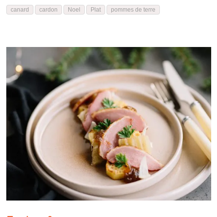
canard
cardon
Noel
Plat
pommes de terre