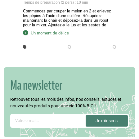
Temps de préparation (2 pers) : 10 min
Commencez par couper le melon en 2 et enlevez
les pépins à l’aide d’une cuillère. Récupérez
maintenant la chair et déposez-la dans un robot
pour la mixer. Ajoutez-y le jus et les zestes de
citron vert et mixez le tout à vitesse maximale.
Un moment de délice
Lavez et ciselez la menthe. Ajoutez-la dans votre
robot et mélangez doucement….
Ma newsletter
Retrouvez tous les mois des infos, nos conseils, astuces et
nouveautés produits pour une vie 100% BIO !