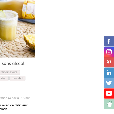
 sans alcool
ritif dinatoire
ktail
mocktail
tion (4 pers) : 15 min
s avec ce délicieux
olada !