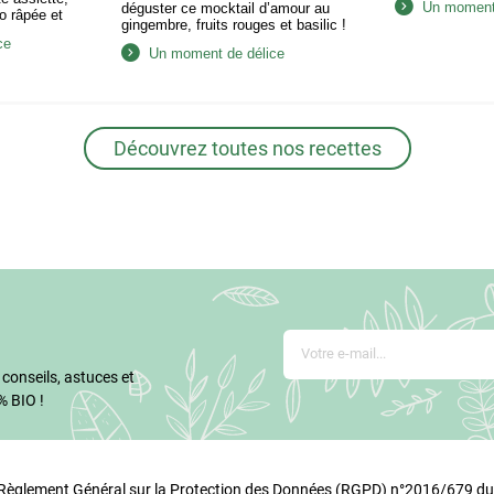
Un moment 
déguster ce mocktail d’amour au
o râpée et
gingembre, fruits rouges et basilic !
verre citronné
ce
servez. Dans
Un moment de délice
cuisine, mixez
dients jusqu’à
stance lisse…
Découvrez toutes nos recettes
 conseils, astuces et
% BIO !
glement Général sur la Protection des Données (RGPD) n°2016/679 du 