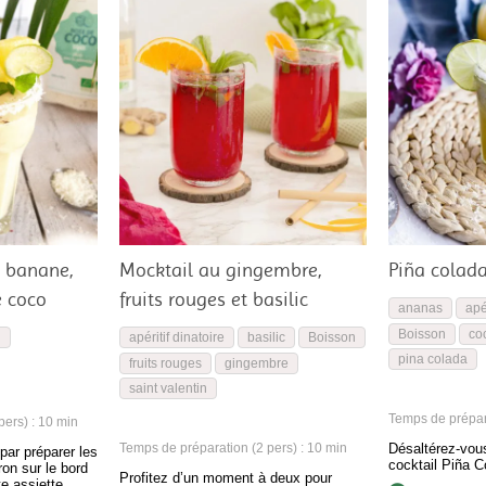
 banane,
Mocktail au gingembre,
Piña colada
e coco
fruits rouges et basilic
ananas
apé
Boisson
coc
n
apéritif dinatoire
basilic
Boisson
pina colada
fruits rouges
gingembre
saint valentin
Temps de prépara
ers) : 10 min
Temps de préparation (2 pers) : 10 min
Désaltérez-vou
ar préparer les
cocktail Piña C
ron sur le bord
Profitez d’un moment à deux pour
e assiette,