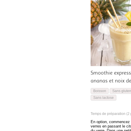
Smoothie express
ananas et noix d
Boisson
Sans glute
Sans lactose
Temps de préparation (2 p
En option, commencez p
verres en passant le cit
du verre. Dans une petit