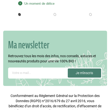
fécule de maïs, la poudre d’amande, le sucre et 20
Un moment de délice
g d’huile de coco. Mixez ensemble jusqu’à pouvoir
former une boule, déposez dans un saladier…
Ma newsletter
Retrouvez tous les mois des infos, nos conseils, astuces et
nouveautés produits pour une vie 100% BIO !
Conformément au Règlement Général sur la Protection des
Données (RGPD) n°2016/679 du 27 avril 2016, vous
bénéficiez d’un droit d’accès, de rectification, d’effacement de