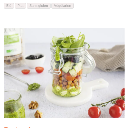
Eté
Plat
Sans gluten
Végétarien