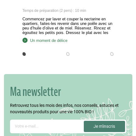
Temps de préparation (2 pers) : 10 min
Commencez par laver et couper la nectarine en
quartiers, faites-les revenir dans une poêle avec un
peu d’huile d’olive et de miel. Réservez. Rincez et
égouttez les petits pois. Dressez le plat avec les
nectarines rôties, la mozzarella coupée en dés, les
Un moment de délice
tomates cerises coupées en deux, le poivron coupé
en petits cubes et les…
Ma newsletter
Retrouvez tous les mois des infos, nos conseils, astuces et
nouveautés produits pour une vie 100% BIO !