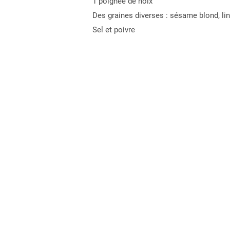
1 poignée de noix
Des graines diverses : sésame blond, li
Sel et poivre