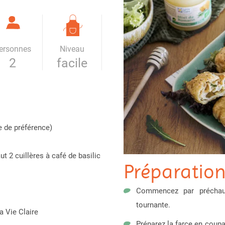
ersonnes
Niveau
2
facile
e de préférence)
ut 2 cuillères à café de basilic
Préparatio
Commencez par préchauf
tournante.
a Vie Claire
Préparez la farce en coupa