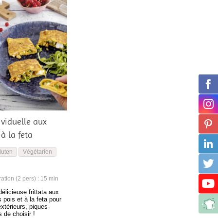
ividuelle aux
à la feta
luten
Végétarien
tion (2 pers) : 15 min
élicieuse frittata aux
 pois et à la feta pour
xtérieurs, piques-
 de choisir !