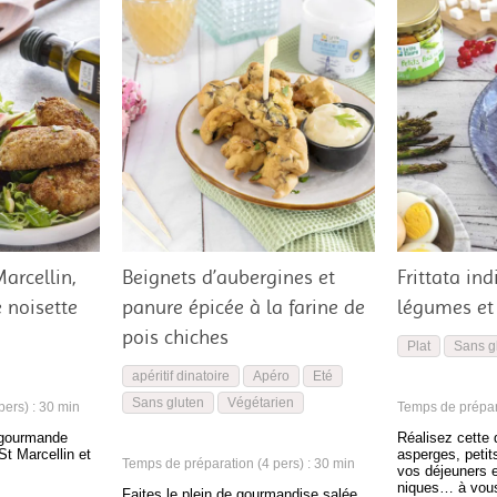
arcellin,
Beignets d’aubergines et
Frittata ind
e noisette
panure épicée à la farine de
légumes et 
pois chiches
Plat
Sans g
apéritif dinatoire
Apéro
Eté
Sans gluten
Végétarien
ers) : 30 min
Temps de prépara
 gourmande
Réalisez cette d
t Marcellin et
asperges, petits
Temps de préparation (4 pers) : 30 min
vos déjeuners e
niques… à vous
Faites le plein de gourmandise salée