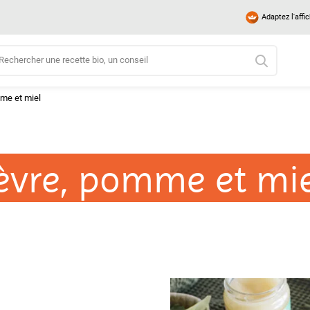
Adaptez l'affi
me et miel
èvre, pomme et mie