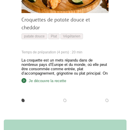
Croquettes de patate douce et
cheddar
patate douce
Plat
Végétarien
Temps de préparation (4 pers) : 20 min
La croquette est un mets répandu dans de
nombreux pays d’Europe et du monde, où elle peut
être consommée comme entrée, plat
d’accompagnement, grignotine ou plat principal. On
dit que la croquette a été introduite au Japon depuis
Je découvre la recette
la France et a prospéré au Japon.