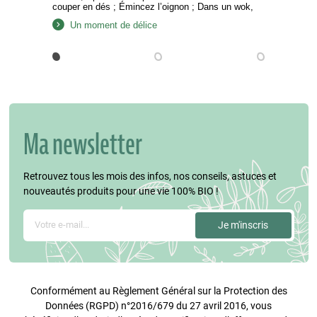
couper en dés ; Émincez l’oignon ; Dans un wok,
faîtes chauffer 3 c. à s. d’huile d’olive. Jetez-y les
Un moment de délice
graines de moutarde noire et attendez qu’elles
sautent avant d’y déposer l’oignon émincé….
Ma newsletter
Retrouvez tous les mois des infos, nos conseils, astuces et
nouveautés produits pour une vie 100% BIO !
Conformément au Règlement Général sur la Protection des
Données (RGPD) n°2016/679 du 27 avril 2016, vous