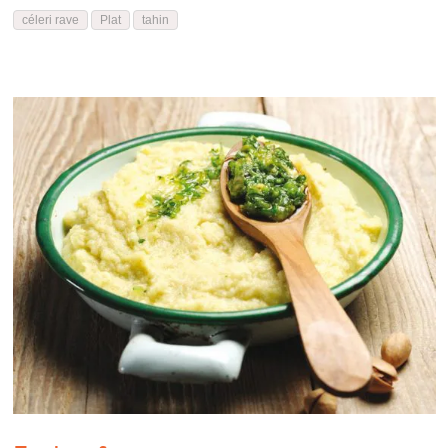
céleri rave
Plat
tahin