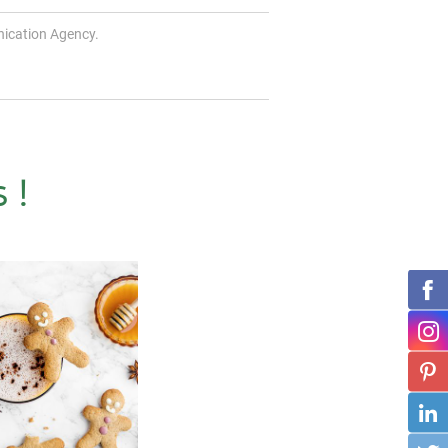
ication Agency.
 !