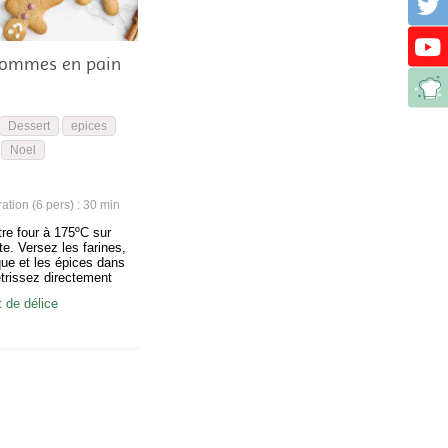
hommes en pain
Dessert
epices
Noel
tion (6 pers) : 30 min
re four à 175ºC sur
te. Versez les farines,
que et les épices dans
étrissez directement
, en malaxant
de délice
Faites fondre votre
erole, ajoutez alors le
 pétrissez de nouveau.
le miel et terminez le
qu’à ce que…