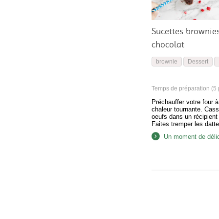
Sucettes brownie
chocolat
brownie
Dessert
Temps de préparation (5 p
Préchauffer votre four 
chaleur tournante. Cass
oeufs dans un récipient 
Faites tremper les datt
l’huile de tournesol, pe
Un moment de déli
minutes puis mixez-les
blender à vitesse maxi
obtenir une pâte bien l
autre récipient, mélange
d’avoine et la poudre…