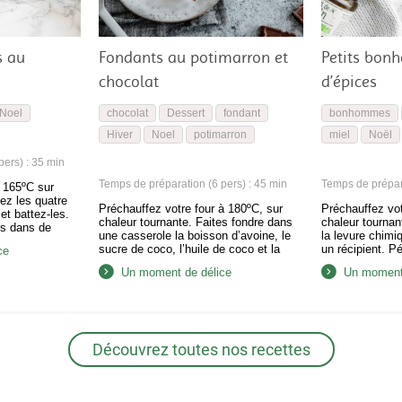
s au
Fondants au potimarron et
Petits bon
chocolat
d’épices
Noel
chocolat
Dessert
fondant
bonhommes
Hiver
Noel
potimarron
miel
Noël
ers) : 35 min
Temps de préparation (6 pers) : 45 min
Temps de prépara
à 165ºC sur
ez les quatre
Préchauffez votre four à 180ºC, sur
Préchauffez vot
et battez-les.
chaleur tournante. Faites fondre dans
chaleur tournan
es dans de
une casserole la boisson d’avoine, le
la levure chimi
ndant environ 20
sucre de coco, l’huile de coco et la
un récipient. P
ce
 dans un
vanille. Une fois le tout bien liquide et
avec vos mains
male pour
Un moment de délice
Un moment 
uniforme, versez cela par dessus le
énergiquement. 
isse. Dans un
chocolat au lait coupé en morceaux.
beurre à la cass
z la farine
Mélangez et émulsionnez le tout à
beurre fondu et
l’aide d’un fouet. Dans…
Ajoutez l’oeuf, 
pétrissage jus
Découvrez toutes nos recettes