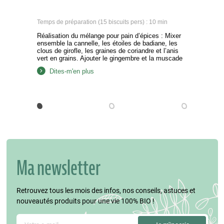
Temps de préparation (15 biscuits pers) : 10 min
Réalisation du mélange pour pain d’épices : Mixer
ensemble la cannelle, les étoiles de badiane, les
clous de girofle, les graines de coriandre et l’anis
vert en grains. Ajouter le gingembre et la muscade
et mélanger. Réalisation de la pâte : Mélang
Dites-m'en plus
Réalisation du mélange pour pain d’épices : Mixer
ensemble la cannelle, les étoiles de…
Ma newsletter
Retrouvez tous les mois des infos, nos conseils, astuces et
nouveautés produits pour une vie 100% BIO !