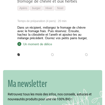
fromage de chèvre et aux herbes
Apéro
burger
Hiver
Noel
Temps de préparation (4 pers) : 20 min
Dans un récipient, mélangez le fromage de chèvre
avec le fromage frais. Puis réservez. Ensuite,
hachez la ciboulette et l’aneth et ajoutez-les au
mélange précédent. Ouvrez vos petits pains burger,
puis étalez le mélange de fromage et d’herbes sur
Un moment de délice
le pain inférieur. Déposez sur ce même pain une
tranche de saumon et décorez avec les…
Ma newsletter
Retrouvez tous les mois des infos, nos conseils, astuces et
nouveautés produits pour une vie 100% BIO !