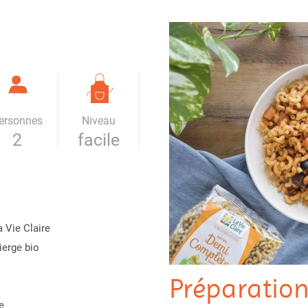
ersonnes
Niveau
2
facile
 Vie Claire
vierge bio
Préparatio
e