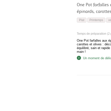
One Pot farfalles
épinards, carottes
Plat
Printemps
v
Temps de préparation (2 p
One Pot farfalles aux é
carottes et olives : déc
équilibré, sain et rapide
main !
Un moment de déli