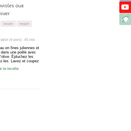
violes aux
hiver
soupe
vegan
tion (4 pers) : 45 min
au en fines juliennes et
ir dans une poêle avec
d’olive. Épluchez les
ez-les. Lavez et coupez
s en lamelles. Faites-
 la recette
 le poireau jusqu’à ce
nt à ramollir, puis
 de bouillon et un verre
cuire pendant environ