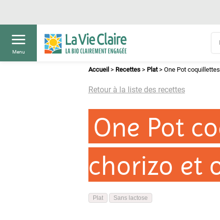
Menu
Accueil
>
Recettes
>
Plat
>
One Pot coquillettes
Retour à la liste des recettes
One Pot co
chorizo et 
Plat
Sans lactose