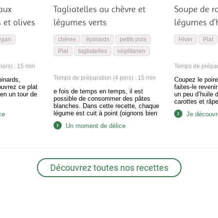
 aux
Tagliatelles au chèvre et
Soupe de ra
 et olives
légumes verts
légumes d’
egan
chèvre
épinards
petits pois
Hiver
Plat
Plat
tagliatelles
végétarien
ers) : 15 min
Temps de prépara
Temps de préparation (4 pers) : 15 min
pinards,
Coupez le poire
ouvrez ce plat
faites-le reven
e fois de temps en temps, il est
 en un tour de
un peu d’huile 
possible de consommer des pâtes
carottes et râp
blanches. Dans cette recette, chaque
les champignon
légume est cuit à point (oignons bien
ce
Je découvre
les sauter avec
caramélisés, poireaux tendres à cœur,
qu’ils commence
Un moment de délice
épinards juste « tombés » et petits
ajoutez le cube
pois encore un peu croquants), pour
d’eau. Laissez 
une association de saveurs parfaite
5…
avec les fins copeaux de chèvre…
Découvrez toutes nos recettes