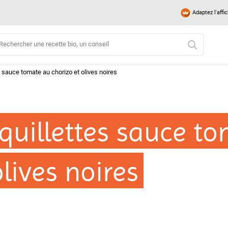
Adaptez l'affi
 sauce tomate au chorizo et olives noires
quillettes sauce t
olives noires