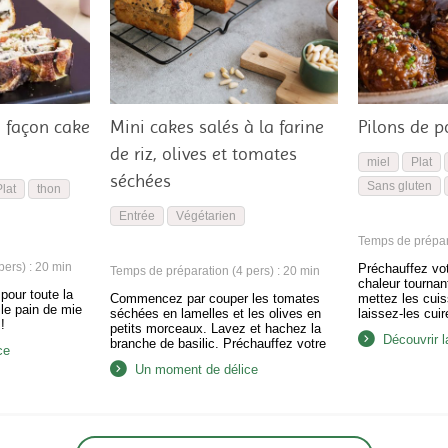
 façon cake
Mini cakes salés à la farine
Pilons de p
de riz, olives et tomates
miel
Plat
séchées
Sans gluten
lat
thon
Entrée
Végétarien
Temps de prépara
ers) : 20 min
Préchauffez vot
Temps de préparation (4 pers) : 20 min
chaleur tournan
pour toute la
Commencez par couper les tomates
mettez les cuis
 le pain de mie
séchées en lamelles et les olives en
laissez-les cui
!
petits morceaux. Lavez et hachez la
Augmentez ensu
Découvrir l
branche de basilic. Préchauffez votre
pendant 5 minut
ce
four à 180°C sur chaleur tournante.
avec la graisse 
Un moment de délice
Dans un grand saladier ou bol,
Elles cuisent s
mélangez ensemble tous les
Ensuite, jetez 
ingrédients exceptés les pignons et le
mettez-les…
sésame noir. Dans une poêle, faites
griller à sec les…