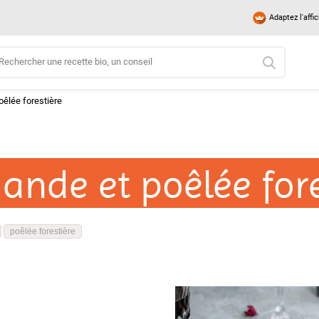
Adaptez l'affi
oêlée forestière
iande et poêlée for
poêlée forestière