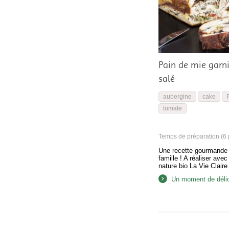
Pain de mie garni
salé
aubergine
cake
P
tomate
Temps de préparation (6 p
Une recette gourmande 
famille ! A réaliser avec
nature bio La Vie Claire 
Un moment de déli