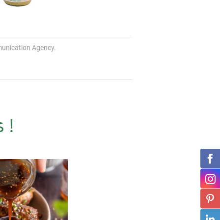
unication Agency.
 !