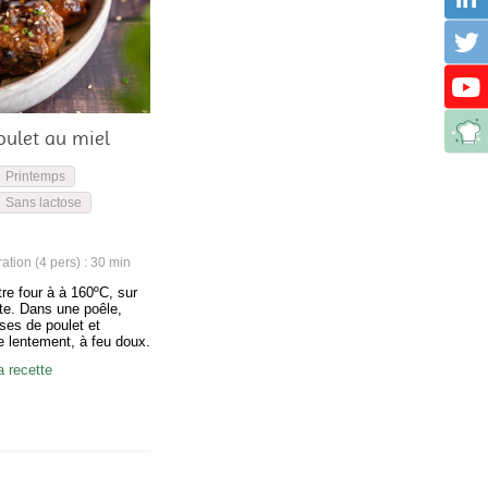
oulet au miel
Printemps
Sans lactose
tion (4 pers) : 30 min
re four à à 160ºC, sur
te. Dans une poêle,
ses de poulet et
re lentement, à feu doux.
ite un peu le feu
a recette
es et laissez-les dorer
qu’elles vont libérer.
ans une goutte d’huile.
l’excès de graisse et