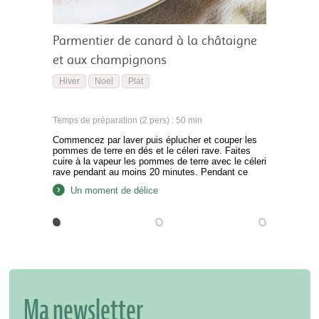
Parmentier de canard à la châtaigne
et aux champignons
Hiver
Noel
Plat
Temps de préparation (2 pers) : 50 min
Commencez par laver puis éplucher et couper les
pommes de terre en dés et le céleri rave. Faites
cuire à la vapeur les pommes de terre avec le céleri
rave pendant au moins 20 minutes. Pendant ce
temps, découpez le Brillat Savarin en petit
Un moment de délice
morceaux et émincez très finement l’ail et l’oignon.
Nettoyez les champignons…
Ma newsletter