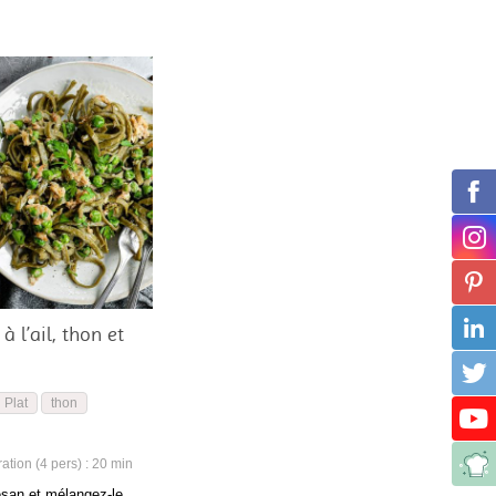
 à l’ail, thon et
Plat
thon
tion (4 pers) : 20 min
san et mélangez-le