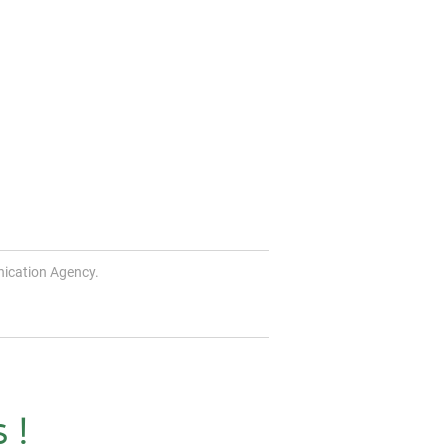
ication Agency.
 !