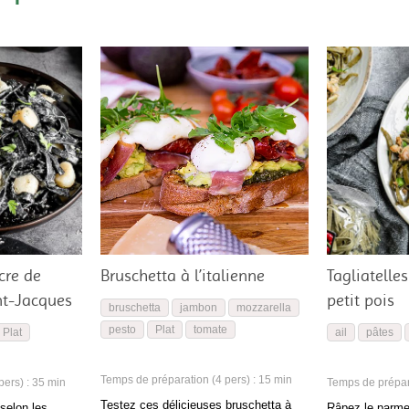
ncre de
Bruschetta à l’italienne
Tagliatelles
nt-Jacques
petit pois
bruschetta
jambon
mozzarella
pesto
Plat
tomate
Plat
ail
pâtes
Temps de préparation (4 pers) : 15 min
ers) : 35 min
Temps de prépara
Testez ces délicieuses bruschetta à
 selon les
Râpez le parme