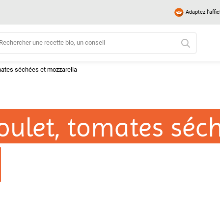
Adaptez l'affi
mates séchées et mozzarella
oulet, tomates séch