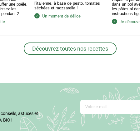
l’italienne, à base de pesto, tomates
uffer une poêle,
dans un bol avec
séchées et mozzarella !
sissez les
les pâtes al de
s pendant 2
instructions fig
Un moment de délice
Ajoutez l’ail
Portez une cass
tte
Je découvre
oupé en petits
et ajoutez les p
pendant quelques
cuire jusqu’à ce
a crème.
puis égouttez-l
ir pendant
avec les pâtes,
te ajoutez le
salez,…
Découvrez toutes nos recettes
 conseils, astuces et
% BIO !