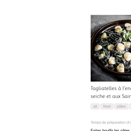
Tagliatelles à l’e
seiche et aux Sai
ail
Noel
pâtes
Temps de préparation (4 p
Faites bouillir les pâtes