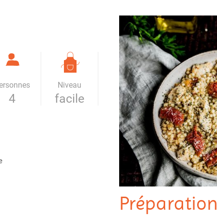
ersonnes
Niveau
4
facile
e
Préparatio