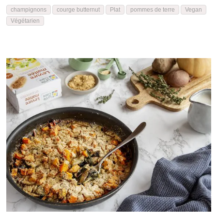
champignons
courge butternut
Plat
pommes de terre
Vegan
Végétarien