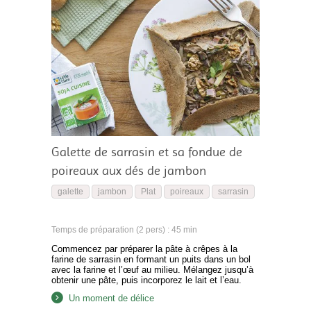
Galette de sarrasin et sa fondue de
poireaux aux dés de jambon
galette
jambon
Plat
poireaux
sarrasin
Temps de préparation (2 pers) : 45 min
Commencez par préparer la pâte à crêpes à la
farine de sarrasin en formant un puits dans un bol
avec la farine et l’œuf au milieu. Mélangez jusqu’à
obtenir une pâte, puis incorporez le lait et l’eau.
Ajoutez la pincée de sel. Mélangez tous les
Un moment de délice
ingrédients avec un fouet jusqu’à obtenir une pâte