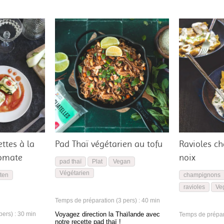
ttes à la
Pad Thaï végétarien au tofu
Ravioles c
tomate
noix
pad thaï
Plat
Vegan
Végétarien
ten
champignons
ravioles
Ve
Temps de préparation (3 pers) : 40 min
ers) : 30 min
Voyagez direction la Thaïlande avec
Temps de prépara
notre recette pad thaï !