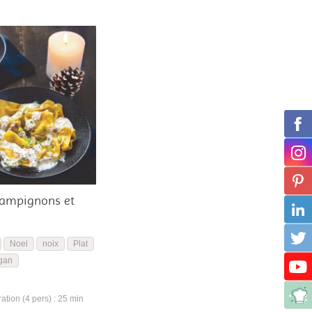
hampignons et
Noel
noix
Plat
gan
tion (4 pers) : 25 min