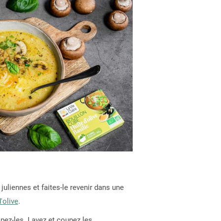
n
juliennes et faites-le revenir dans une
d'olive
.
âpez-les. Lavez et coupez les