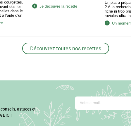
s courgettes.
Un plat à prépa
Je découvre la recette
avant des les
? À la recherch
melles dans le
riche ni trop pr
 à l’aide d’un
ravioles ultra f
oline.
réaliser relèven
ce
Un moment 
s tomates
Préparer les ra
ires en petits
des champignon
disposez la
préparer à la d
orceaux d’olive,
e…
Découvrez toutes nos recettes
 conseils, astuces et
% BIO !