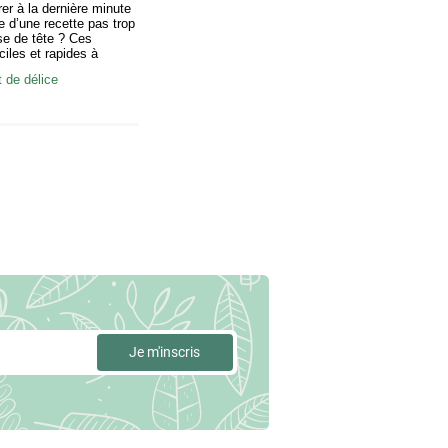
rer à la dernière minute
e d’une recette pas trop
ise de tête ? Ces
aciles et rapides à
t le défi sans problème !
de délice
violes : Émincer 250g
s en dux Un plat à
ernière minute…