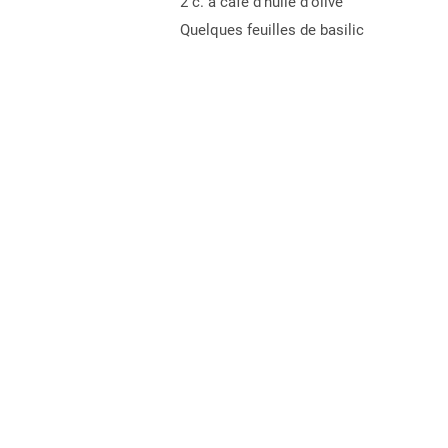
2 c. à café d'huile d'olive
Quelques feuilles de basilic