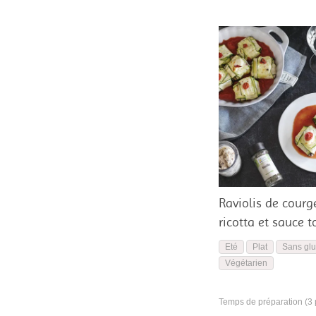
Raviolis de courge
ricotta et sauce 
Eté
Plat
Sans glu
Végétarien
Temps de préparation (3 p