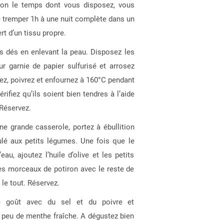
elon le temps dont vous disposez, vous
e tremper 1h à une nuit complète dans un
rt d’un tissu propre.
ts dés en enlevant la peau. Disposez les
r garnie de papier sulfurisé et arrosez
salez, poivrez et enfournez à 160°C pendant
ifiez qu’ils soient bien tendres à l’aide
 Réservez.
e grande casserole, portez à ébullition
lé aux petits légumes. Une fois que le
au, ajoutez l’huile d’olive et les petits
es morceaux de potiron avec le reste de
 le tout. Réservez.
e goût avec du sel et du poivre et
 peu de menthe fraîche. A dégustez bien