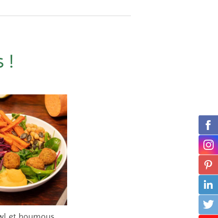
 !
wl et houmous