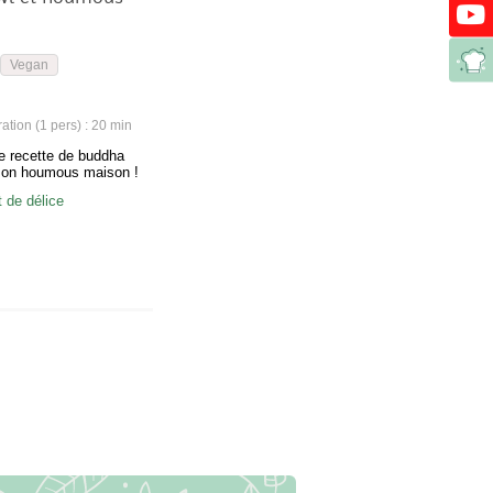
Vegan
tion (1 pers) : 20 min
e recette de buddha
son houmous maison !
de délice