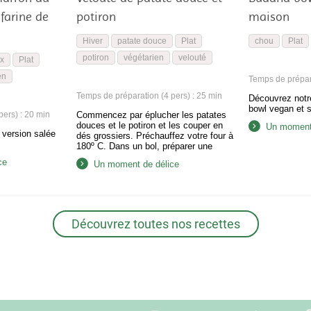
farine de
potiron
maison
Hiver
patate douce
Plat
chou
Plat
potiron
végétarien
velouté
x
Plat
en
Temps de prépara
Temps de préparation (4 pers) : 25 min
Découvrez notr
bowl vegan et 
ers) : 20 min
Commencez par éplucher les patates
douces et le potiron et les couper en
Un moment 
 version salée
dés grossiers. Préchauffez votre four à
180º C. Dans un bol, préparer une
vinaigrette avec l’huile d’olive, le vin
ce
Un moment de délice
blanc, quelques pincées de sel, de
poivre et d’origan. Dans un plat allant
au four, déposez les dés de légumes et
versez dessus…
Découvrez toutes nos recettes