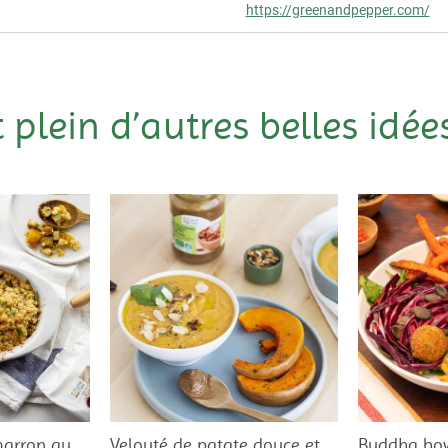
https://greenandpepper.com/
t plein d’autres belles idées
marron au
Velouté de patate douce et
Buddha bo