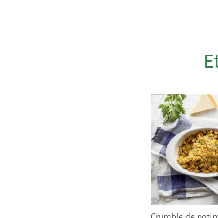
E
Crumble de poti