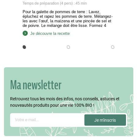
Temps de préparation (4 pers) : 45 min
Pour la galette de pommes de terre : Lavez,
épluchez et rapez les pommes de terre. Mélangez-
les avec l’œuf, la maïzena et une pincée de sel et
de poivre. Le mélange doit être lisse. Formez 4
galettes avec la pâte. Faites chauffer une poêle
Je découvre la recette
avec un peu d’huile. Ajoutez les galettes et faites-
les cuire des…
Ma newsletter
Retrouvez tous les mois des infos, nos conseils, astuces et
nouveautés produits pour une vie 100% BIO !