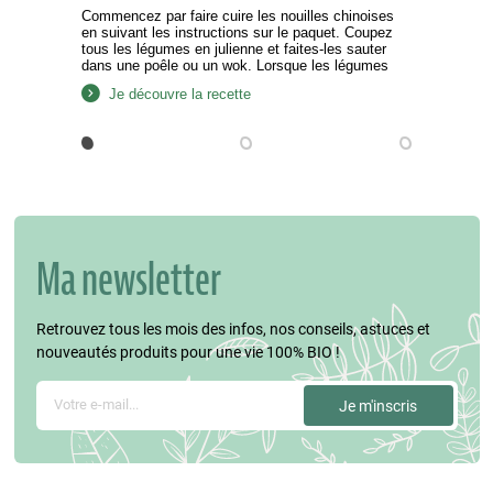
Commencez par faire cuire les nouilles chinoises
en suivant les instructions sur le paquet. Coupez
tous les légumes en julienne et faites-les sauter
dans une poêle ou un wok. Lorsque les légumes
sont bien tendres, ajoutez les nouilles, la sauce
Je découvre la recette
piquante ou sriracha et la sauce soja. Faites sauter
le tout pendant 2 minutes puis…
Ma newsletter
Retrouvez tous les mois des infos, nos conseils, astuces et
nouveautés produits pour une vie 100% BIO !