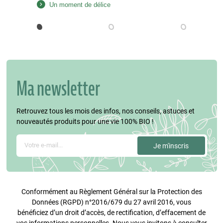
Un moment de délice
les cerneaux de noix en petits morceaux et
réservez la moitié. Dans une petite casserole,
faites chauffer la crème soja et ajoutez…
Ma newsletter
Retrouvez tous les mois des infos, nos conseils, astuces et
nouveautés produits pour une vie 100% BIO !
Conformément au Règlement Général sur la Protection des
Données (RGPD) n°2016/679 du 27 avril 2016, vous
bénéficiez d’un droit d’accès, de rectification, d’effacement de