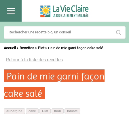
Accueil
>
Recettes
>
Plat
>
Pain de mie garni façon cake salé
Retour à la liste des recettes
Pain de mie garni façon
cake salé
aubergine
cake
Plat
thon
tomate