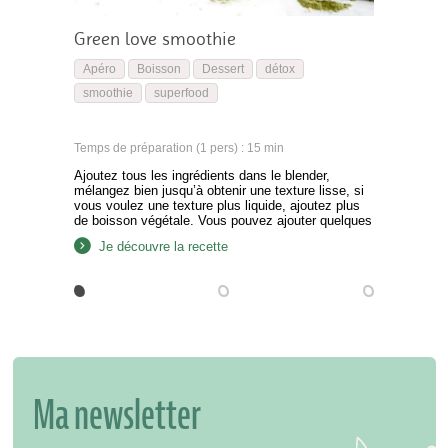
Green love smoothie
Apéro
Boisson
Dessert
détox
smoothie
superfood
Temps de préparation (1 pers) : 15 min
Ajoutez tous les ingrédients dans le blender,
mélangez bien jusqu’à obtenir une texture lisse, si
vous voulez une texture plus liquide, ajoutez plus
de boisson végétale. Vous pouvez ajouter quelques
glaçons en plus si besoin. Vous n’avez plus qu’à
Je découvre la recette
déguster. Cette recette a été réalisée avec le
Superfood green détox La Vie Claire :
Ma newsletter