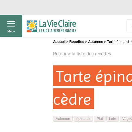
Menu
Accueil
>
Recettes
>
Automne
>
Tarte épinard, 
Retour à la liste des recettes
Tarte épina
cèdre
Automne
épinards
Plat
tarte
Végét