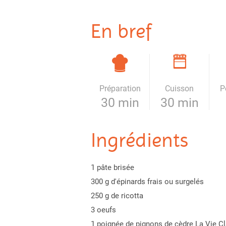
En bref
Préparation
Cuisson
P
30 min
30 min
Ingrédients
1 pâte brisée
300 g d'épinards frais ou surgelés
250 g de ricotta
3 oeufs
1 poignée de pignons de cèdre La Vie Cl