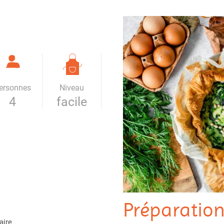
ersonnes
Niveau
4
facile
Préparatio
aire