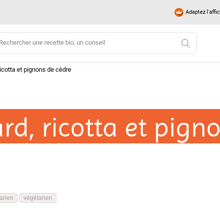
Adaptez l'affi
ricotta et pignons de cèdre
rd, ricotta et pign
arien
végétarien