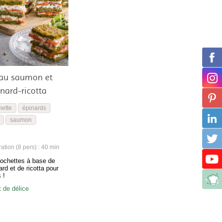
 au saumon et
nard-ricotta
hette
épinards
saumon
tion (8 pers) : 40 min
rochettes à base de
rd et de ricotta pour
 !
de délice