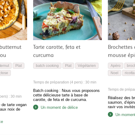
 butternut
Tarte carotte, feta et
Brochettes
jou
curcuma
mousse épi
ternut
Plat
batch cooking
Plat
Végétarien
Apéro
broc
ctose
Noel
ricotta
Temps de préparation (4 pers) : 30 min
Temps de prépara
Batch cooking : Nous vous proposons
cette délicieuse tarte à base de
ers) : 30 min
Réalisez des b
carotte, de feta et de curcuma.
saumon, d’épina
 de tarte vegan
ravir vos invités
Un moment de délice
 aux noix de
Un moment 
ce